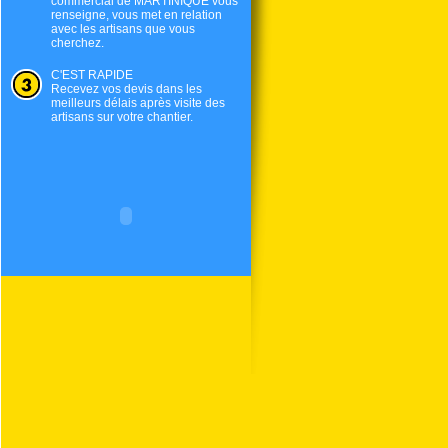
commercial de
MARTINIQUE
vous
renseigne, vous met en relation
avec les artisans que vous
cherchez.
C'EST RAPIDE
Recevez vos devis dans les
meilleurs délais après visite des
artisans sur votre chantier.