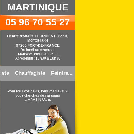
MARTINIQUE
05 96 70 55 27
Centre d’affaire LE TRIDENT (Bat B)
Montgéralde
97200 FORT-DE-FRANCE
Du lundi au vendredi.
Matinée: 09h00 à 12h30
Après-midi : 13h30 à 18h30
iste
Chauffagiste
Peintre...
Pour tous vos devis, tous vos travaux,
vous cherchez des artisans
à MARTINIQUE.