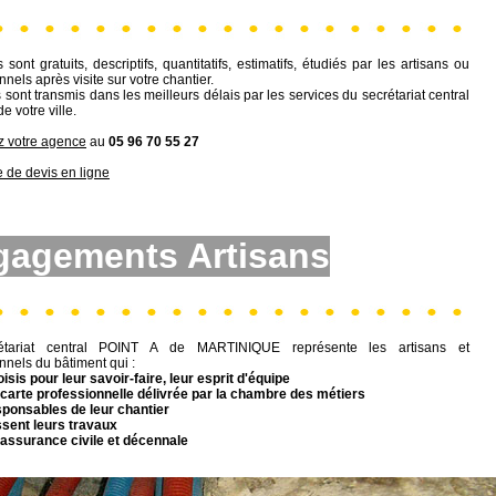
 sont gratuits, descriptifs, quantitatifs, estimatifs, étudiés par les artisans ou
nnels après visite sur votre chantier.
 sont transmis dans les meilleurs délais par les services du secrétariat central
e votre ville.
z votre agence
au
05 96 70 55 27
de devis en ligne
gagements Artisans
étariat central POINT A de MARTINIQUE représente les artisans et
nnels du bâtiment qui :
oisis pour leur savoir-faire, leur esprit d'équipe
e carte professionnelle délivrée par la chambre des métiers
sponsables de leur chantier
ssent leurs travaux
 assurance civile et décennale