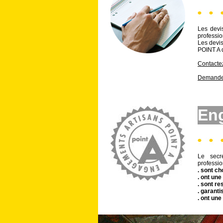
Les devis
professio
Les devis
POINT A d
Contacte
Demande 
En
Le secr
professio
. sont ch
. ont un
. sont re
. garanti
. ont une