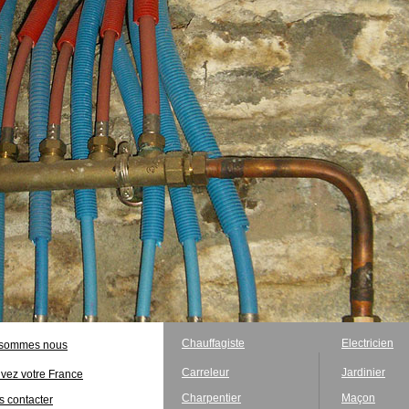
Chauffagiste
Electricien
 sommes nous
Carreleur
Jardinier
vez votre France
Charpentier
Maçon
 contacter