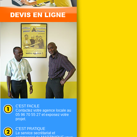
C'EST FACILE
Contactez votre agence locale au
05 96 70 55 27 et exposez votre
projet.
C'EST PRATIQUE
Le service secrétariat et